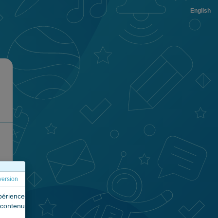
English
version
périence
contenu