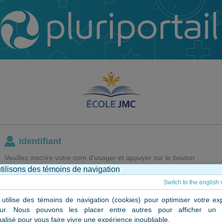
Identifiant
Veuillez inscrire votre nom d'usager et appuyer sur le bouton
poursuivre.
tilisons des témoins de navigation
Switch to the english 
 utilise des témoins de navigation (cookies) pour optimiser votre ex
ateur. Nous pouvons les placer entre autres pour afficher un 
J'utilise un ordinateur privé
alisé pour vous faire vivre une expérience inoubliable.