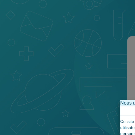
Nous u
Ce site
utilis
personn