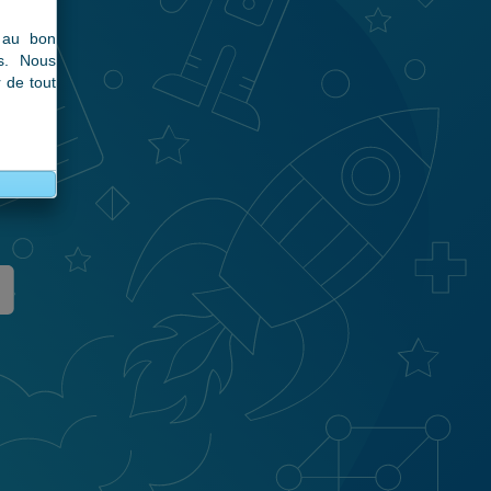
s au bon
ls. Nous
r de tout