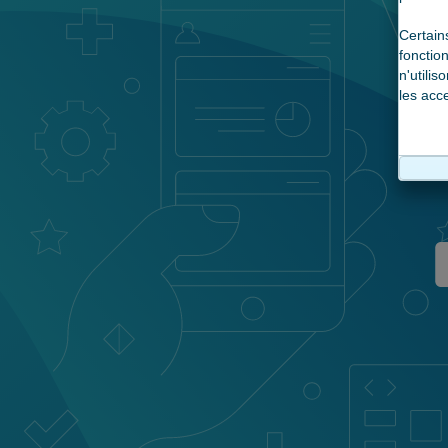
Certai
foncti
n'utili
les acc