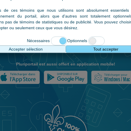
En continuant, vous acceptez les
Conditions d'utilisation et la
politique de protection des renseignements personnels
.
ns de ces témoins que nous utilisons sont absolument essentiel
onnement du portail, alors que d'autres sont totalement optionne
sons pas de témoins de statistiques ou de publicité. Vous pouvez choisi
Poursuivre
epter ou seulement ceux que vous désirez.
Nécessaires
Optionnels
M'inscrire
Oubli du nom d'usager?
Accepter sélection
Tout accepter
Pluriportail est aussi offert en application mobile!
Télécharger pour
Windows / Mac